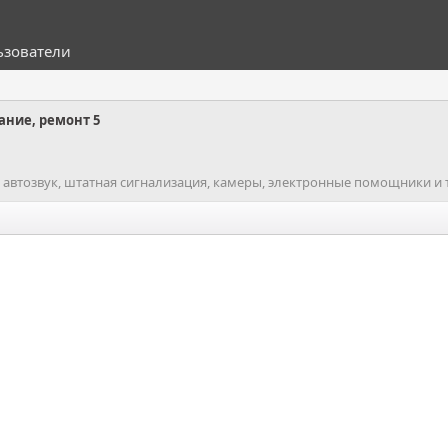
ьзователи
ание, ремонт 5
автозвук, штатная сигнализация, камеры, электронные помощники и т