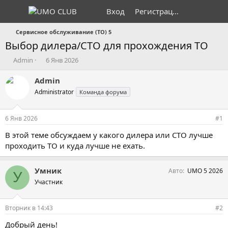
Вход
Регистрация
Сервисное обслуживание (ТО) 5
Выбор дилера/СТО для прохождения ТО
А
Д
Admin
6 Янв 2026
в
а
т
т
Admin
о
а
Administrator
Команда форума
р
н
т
а
е
ч
6 Янв 2026
#1
м
а
ы
л
В этой теме обсуждаем у какого дилера или СТО лучше
а
проходить ТО и куда лучше не ехать.
Умник
Авто
UMO 5 2026
У
Участник
Вторник в 14:43
#2
Добрый день!