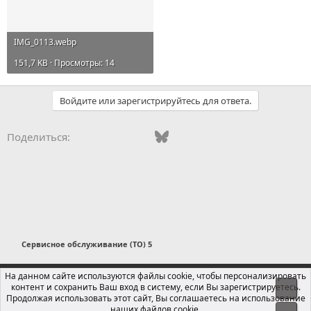
IMG_0113.webp
151,7 KB · Просмотры: 14
Войдите или зарегистрируйтесь для ответа.
Vkontakte
Odnoklassniki
Mail.ru
Bluesky
WhatsApp
Telegram
Электронная
Ссылка
Поделиться:
Сервисное обслуживание (ТО) 5
Russian (RU)
На данном сайте используются файлы cookie, чтобы персонализировать
контент и сохранить Ваш вход в систему, если Вы зарегистрируетесь.
Свер
Обратная связь
Условия и правила
Продолжая использовать этот сайт, Вы соглашаетесь на использование
Политика конфиденциальности
Помощь
Главная
R
наших файлов cookie.