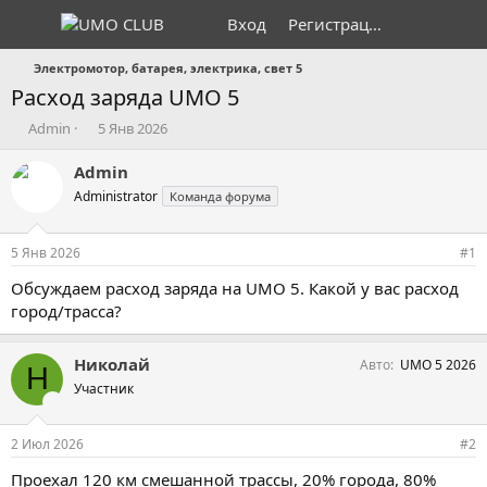
Вход
Регистрация
Электромотор, батарея, электрика, свет 5
Расход заряда UMO 5
А
Д
Admin
5 Янв 2026
в
а
т
т
Admin
о
а
Administrator
Команда форума
р
н
т
а
е
ч
5 Янв 2026
#1
м
а
ы
л
Обсуждаем расход заряда на UMO 5. Какой у вас расход
а
город/трасса?
Николай
Авто
UMO 5 2026
Н
Участник
2 Июл 2026
#2
Проехал 120 км смешанной трассы, 20% города, 80%