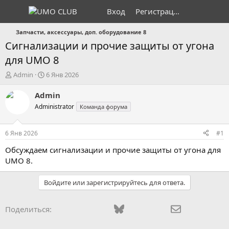
Вход
Регистрация
Запчасти, аксессуары, доп. оборудование 8
Сигнализации и прочие защиты от угона
для UMO 8
А
Д
Admin
6 Янв 2026
в
а
т
т
Admin
о
а
Administrator
Команда форума
р
н
т
а
е
ч
6 Янв 2026
#1
м
а
ы
л
Обсуждаем сигнализации и прочие защиты от угона для
а
UMO 8.
Войдите или зарегистрируйтесь для ответа.
Vkontakte
Odnoklassniki
Mail.ru
Bluesky
WhatsApp
Telegram
Электронная
Поделиться: