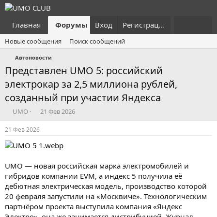
Главная
Форумы
Вход
Что нового?
Регистрация
Пользовател
Новые сообщения
Поиск сообщений
Автоновости
Представлен UMO 5: российский
электрокар за 2,5 миллиона рублей,
созданный при участии Яндекса
А
Д
UMO
21 Фев 2026
в
а
т
т
21 Фев 2026
о
а
р
н
т
а
е
ч
UMO — новая российская марка электромобилей и
м
а
гибридов компании EVM, а индекс 5 получила её
ы
л
дебютная электрическая модель, производство которой
а
20 февраля запустили на «Москвиче». Технологическим
партнёром проекта выступила компания «Яндекс
Электро», она же занимается дистрибуцией. Журнал