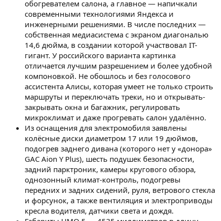
обогревателем салона, а главное — напичкали
современными технологиями Яндекса и
инженерными решениями. В числе последних —
собственная медиасистема с экраном диагональю
14,6 дюйма, в создании которой участвовал IT-
гигант. У российского варианта картинка
отличается лучшим разрешением и более удобной
компоновкой. Не обошлось и без голосового
ассистента Алисы, которая умеет не только строить
маршруты и переключать треки, но и открывать-
закрывать окна и багажник, регулировать
микроклимат и даже прогревать салон удалённо.
Из оснащения для электромобиля заявлены
колёсные диски диаметром 17 или 19 дюймов,
подогрев заднего дивана (которого нет у «донора»
GAC Aion Y Plus), шесть подушек безопасности,
задний парктроник, камеры кругового обзора,
однозонный климат-контроль, подогревы
передних и задних сидений, руля, ветрового стекла
и форсунок, а также вентиляция и электроприводы
кресла водителя, датчики света и дождя.