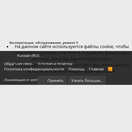
Эксплуатация, обслуживание, ремонт 5
На данном сайте используются файлы cookie, чтобы
персонализировать контент и сохранить Ваш вход в
Russian (RU)
систему, если Вы зарегистрируетесь.
Обратная связь
Условия и правила
Продолжая использовать этот сайт, Вы соглашаетесь
Политика конфиденциальности
Помощь
Главная
R
на использование наших файлов cookie.
S
S
®
Локализация от xenForo.Info
Принять
Узнать больше…