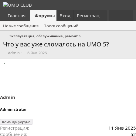
Главная
Форумы
Вход
Что нового?
Регистрация
Пользовател
Новые сообщения
Поиск сообщений
Эксплуатация, обслуживание, ремонт 5
Что у вас уже сломалось на UMO 5?
А
Д
Admin
6 Янв 2026
в
а
т
т
о
а
р
н
т
а
е
ч
м
а
ы
л
Admin
а
Administrator
Команда форума
Регистрация
11 Янв 2025
Сообщения
52