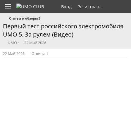
Вход
Регистрация
Статьи и обзоры 5
Первый тест российского электромобиля
UMO 5. За рулем (Видео)
А
Д
UMO
22 Май 2026
в
а
т
т
22 Май 2026
Ответы: 1
о
а
р
н
т
а
е
ч
м
а
ы
л
а