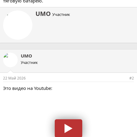
тяговую батарею.
А
UMO
Участник
в
т
о
р
UMO
Участник
22 Май 2026
#2
Это видео на Youtube: