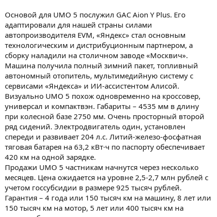
Основой для UMO 5 послужил GAC Aion Y Plus. Его
адаптировали для нашей страны силами
автопроизводителя EVM, «Яндекс» стал основным
технологическим и дистрибуционным партнером, а
сборку наладили на столичном заводе «Москвич».
Машина получила полный зимний пакет, топливный
автономный отопитель, мультимедийную систему с
сервисами «Яндекса» и ИИ-ассистентом Алисой.
Визуально UMO 5 похож одновременно на кроссовер,
универсал и компактвэн. Габариты – 4535 мм в длину
при колесной базе 2750 мм. Очень просторный второй
ряд сидений. Электродвигатель один, установлен
спереди и развивает 204 л.с. Литий-железо-фосфатная
тяговая батарея на 63,2 кВт·ч по паспорту обеспечивает
420 км на одной зарядке.
Продажи UMO 5 частникам начнутся через несколько
месяцев. Цена ожидается на уровне 2,5-2,7 млн рублей с
учетом госсубсидии в размере 925 тысяч рублей.
Гарантия – 4 года или 150 тысяч км на машину, 8 лет или
150 тысяч км на мотор, 5 лет или 400 тысяч км на