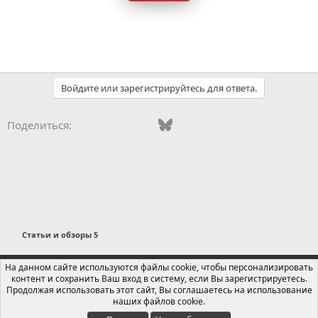
Войдите или зарегистрируйтесь для ответа.
Vkontakte
Odnoklassniki
Mail.ru
Bluesky
WhatsApp
Telegram
Электронная
Поделиться:
Статьи и обзоры 5
Russian (RU)
На данном сайте используются файлы cookie, чтобы персонализировать
контент и сохранить Ваш вход в систему, если Вы зарегистрируетесь.
Обратная связь
Условия и правила
Продолжая использовать этот сайт, Вы соглашаетесь на использование
Политика конфиденциальности
Помощь
Главная
R
наших файлов cookie.
S
S